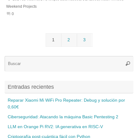
Weekend Projects
0
1
2
3
Bú
Busca
pa
Entradas recientes
Reparar Xiaomi Mi WiFi Pro Repeater: Debug y solución por
0,60€
Ciberseguridad: Atacando la máquina Basic Pentesting 2
LLM en Orange Pi RV2: IA generativa en RISC-V
Criptografía post-cuántica fácil con Python