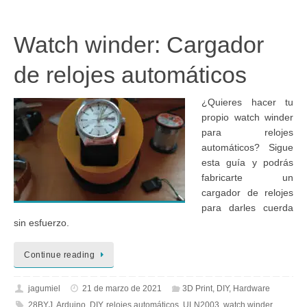
Watch winder: Cargador
de relojes automáticos
¿Quieres hacer tu
propio watch winder
para relojes
automáticos? Sigue
esta guía y podrás
fabricarte un
cargador de relojes
para darles cuerda
sin esfuerzo.
Continue reading
jagumiel
21 de marzo de 2021
3D Print
,
DIY
,
Hardware
28BYJ
,
Arduino
,
DIY
,
relojes automáticos
,
ULN2003
,
watch winder
,