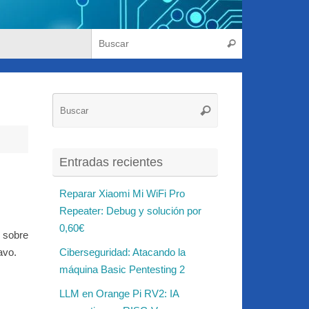
Búsqueda para
Buscar
Búsqueda
Buscar
para:
Entradas recientes
Reparar Xiaomi Mi WiFi Pro
Repeater: Debug y solución por
0,60€
 sobre
avo.
Ciberseguridad: Atacando la
máquina Basic Pentesting 2
LLM en Orange Pi RV2: IA