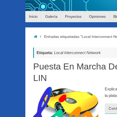
Saltar
Inicio
Galería
Proyectos
Opiniones
Bl
al
contenido
Inicio
Entradas etiquetadas "Local Interconnect N
Etiqueta:
Local Interconnect Network
Puesta En Marcha De
LIN
Explic
la pla
Cont