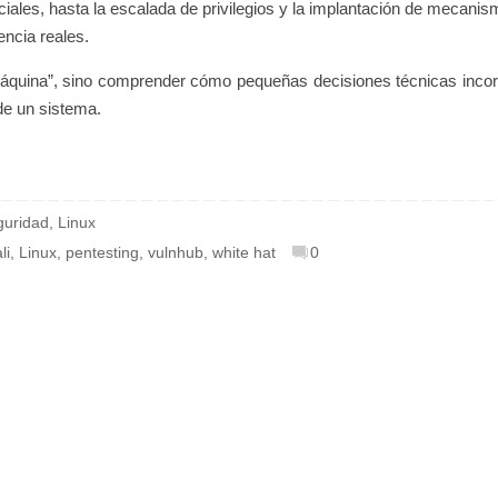
iales, hasta la escalada de privilegios y la implantación de mecani
encia reales.
máquina”, sino comprender cómo pequeñas decisiones técnicas incor
de un sistema.
guridad
,
Linux
li
,
Linux
,
pentesting
,
vulnhub
,
white hat
0