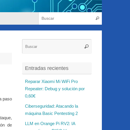
Búsqueda para
Buscar
Búsqueda
Buscar
para:
Entradas recientes
Reparar Xiaomi Mi WiFi Pro
Repeater: Debug y solución por
0,60€
 a paso
Ciberseguridad: Atacando la
máquina Basic Pentesting 2
taque,
LLM en Orange Pi RV2: IA
ión de