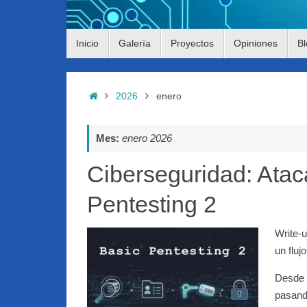
Saltar
Inicio
Galería
Proyectos
Opiniones
Bl
al
contenido
Inicio
2026
enero
Mes:
enero 2026
Ciberseguridad: Ata
Pentesting 2
Write-
un fluj
Desde 
pasand