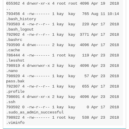
655362 4 drwxr-xr-x 4 root root 4096 Apr 19  2018 
..

793456 4 -rw------- 1 kay  kay   765 Aug 11 10:14 
.bash_history

793583 4 -rw-r--r-- 1 kay  kay   220 Apr 17  2018 
.bash_logout

792902 4 -rw-r--r-- 1 kay  kay  3771 Apr 17  2018 
.bashrc

793590 4 drwx------ 2 kay  kay  4096 Apr 17  2018 
.cache

786444 4 -rw------- 1 root kay   119 Apr 23  2018 
.lesshst

798919 4 drwxrwxr-x 2 kay  kay  4096 Apr 23  2018 
.nano

798920 4 -rw------- 1 kay  kay    57 Apr 23  2018 
pass.bak

792307 4 -rw-r--r-- 1 kay  kay   655 Apr 17  2018 
.profile

798691 4 drwxr-xr-x 2 kay  kay  4096 Apr 23  2018 
.ssh

793592 0 -rw-r--r-- 1 kay  kay     0 Apr 17  2018 
.sudo_as_admin_successful

798922 4 -rw------- 1 root kay   538 Apr 23  2018 