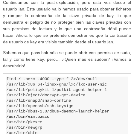
Continuamos con la post-explotación, pero esta vez desde el
usuario jan. Este usuario ya lo hemos usado para obtener ficheros
y romper la contraseña de la clave privada de kay, lo que
demuestra el peligro de no proteger bien las claves privadas con
sus permisos de lectura y lo que una contraseña débil puede
hacer. Ahora lo que se pretende demostrar es que la contraseña
de usuario de kay era visible también desde el usuario jan.
Sabemos que pass.bak sólo se puede abrir con permiso de sudo,
tal y como tiene kay, pero… ¿Quién más es sudoer? ¡Vamos a
descubrirlo!
find / -perm -4000 -type f 2>/dev/null

/usr/lib/x86_64-linux-gnu/lxc/lxc-user-nic

/usr/lib/policykit-1/polkit-agent-helper-1

/usr/lib/eject/dmcrypt-get-device

/usr/lib/snapd/snap-confine

/usr/lib/openssh/ssh-keysign

/usr/bin/vim.basic
/usr/bin/pkexec

/usr/bin/newgrp

/usr/bin/chfn
