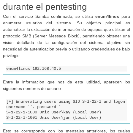
durante el pentesting
Con el servicio Samba confirmado, se utiliza
enum4linux
para
enumerar usuarios del sistema. Su objetivo principal es
automatizar la extracción de información de equipos que utilizan el
protocolo SMB (Server Message Block), permitiendo obtener una
visión detallada de la configuración del sistema objetivo sin
necesidad de autenticación previa o utilizando credenciales de bajo
privilegio.
enum4linux 192.168.40.5
Entre la información que nos da esta utilidad, aparecen los
siguientes nombres de usuario:
[+] Enumerating users using SID S-1-22-1 and logon 
username '', password ''                                                                                                                                                                 

S-1-22-1-1000 Unix User\kay (Local User)                                                                                                                                                                                                    

S-1-22-1-1001 Unix User\jan (Local User)
Esto se corresponde con los mensajes anteriores, los cuales