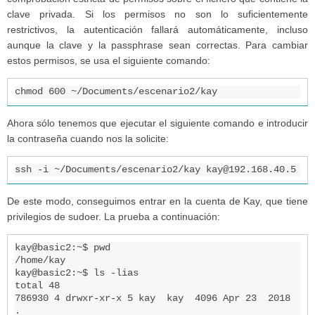
clave privada. Si los permisos no son lo suficientemente
restrictivos, la autenticación fallará automáticamente, incluso
aunque la clave y la passphrase sean correctas. Para cambiar
estos permisos, se usa el siguiente comando:
chmod 600 ~/Documents/escenario2/kay
Ahora sólo tenemos que ejecutar el siguiente comando e introducir
la contraseña cuando nos la solicite:
ssh -i ~/Documents/escenario2/kay kay@192.168.40.5
De este modo, conseguimos entrar en la cuenta de Kay, que tiene
privilegios de sudoer. La prueba a continuación:
kay@basic2:~$ pwd

/home/kay

kay@basic2:~$ ls -lias

total 48

786930 4 drwxr-xr-x 5 kay  kay  4096 Apr 23  2018 
.
