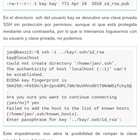
-rw-r--r-- 1 kay kay  771 Apr 19  2018 id_rsa.pub
En el directorio .ssh del usuario kay se descubre una clave privada
SSH sin protección por permisos, aunque sí que está protegida
mediante una contraseña, por lo que si intenamos loguearnos con
su usuario y clave privada, no podemos.
jan@basic2:~$ ssh -i ../kay/.ssh/id_rsa 
kay@localhost

Could not create directory '/home/jan/.ssh'.

The authenticity of host 'localhost (::1)' can't 
be established.

ECDSA key fingerprint is 
SHA256:+Fk53V/LB+2pn4OPL7GN/DuVHVvO0lT9N4W5ifchySQ
.

Are you sure you want to continue connecting 
(yes/no)? yes

Failed to add the host to the list of known hosts 
(/home/jan/.ssh/known_hosts).

Enter passphrase for key '../kay/.ssh/id_rsa':
Este impedimento nos abre la posibilidad de romper la clave