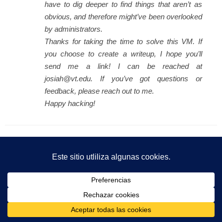
have to dig deeper to find things that aren’t as
obvious, and therefore might’ve been overlooked
by administrators.
Thanks for taking the time to solve this VM. If
you choose to create a writeup, I hope you’ll
send me a link! I can be reached at
josiah@vt.edu. If you’ve got questions or
feedback, please reach out to me.
Happy hacking!
Conclusiones del pentesting
Basic Pentesting 2 es una máquina sencilla en apariencia, pero
muy efectiva desde el punto de vista formativo. A través de una
cadena de fallos relativamente comunes, (contraseñas débiles,
exposición de servicios innecesarios, permisos incorrectos y
binarios SUID mal configurados), es posible comprometer por
completo el sistema.