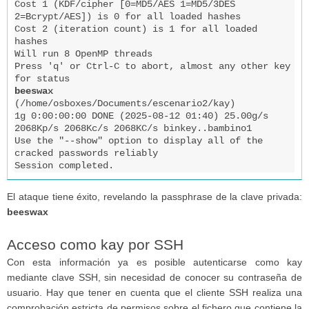
Cost 1 (KDF/cipher [0=MD5/AES 1=MD5/3DES 
2=Bcrypt/AES]) is 0 for all loaded hashes

Cost 2 (iteration count) is 1 for all loaded 
hashes

Will run 8 OpenMP threads

Press 'q' or Ctrl-C to abort, almost any other key 
beeswax
(/home/osboxes/Documents/escenario2/kay)     

1g 0:00:00:00 DONE (2025-08-12 01:40) 25.00g/s 
2068Kp/s 2068Kc/s 2068KC/s binkey..bambino1

Use the "--show" option to display all of the 
cracked passwords reliably

El ataque tiene éxito, revelando la passphrase de la clave privada:
beeswax
Acceso como kay por SSH
Con esta información ya es posible autenticarse como kay
mediante clave SSH, sin necesidad de conocer su contraseña de
usuario. Hay que tener en cuenta que el cliente SSH realiza una
comprobación estricta de permisos sobre el fichero que contiene la