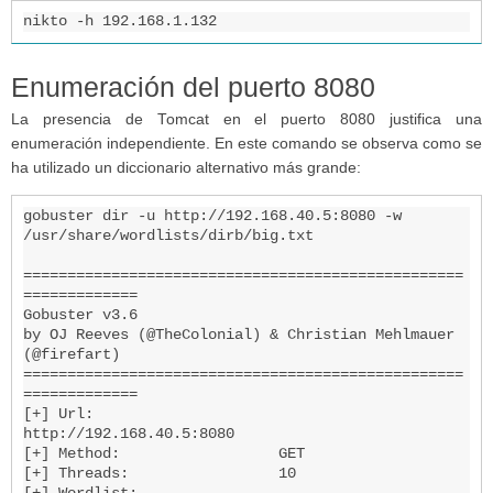
nikto -h 192.168.1.132
Enumeración del puerto 8080
La presencia de Tomcat en el puerto 8080 justifica una
enumeración independiente. En este comando se observa como se
ha utilizado un diccionario alternativo más grande:
gobuster dir -u http://192.168.40.5:8080 -w 
/usr/share/wordlists/dirb/big.txt

==================================================
=============

Gobuster v3.6

by OJ Reeves (@TheColonial) & Christian Mehlmauer 
(@firefart)

==================================================
=============

[+] Url:                     
http://192.168.40.5:8080

[+] Method:                  GET

[+] Threads:                 10
