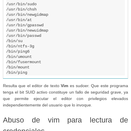
/usr/bin/sudo

/usr/bin/chsh

/usr/bin/newgidmap

/usr/bin/at

/usr/bin/gpasswd

/usr/bin/newuidmap

/usr/bin/passwd

/bin/su

/bin/ntfs-3g

/bin/ping6

/bin/umount

/bin/fusermount

/bin/mount

/bin/ping
Resulta que el editor de texto
Vim
es sudoer. Que este programa
tenga el bit SUID activo constituye un fallo de seguridad grave, ya
que permite ejecutar el editor con privilegios elevados
independientemente del usuario que lo invoque.
Abuso de vim para lectura de
credenciales