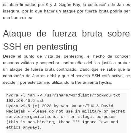
estaban firmados por K y J. Según Kay, la contraseña de Jan es
insegura, por lo que hacer un ataque por fuerza bruta podría ser
una buena idea.
Ataque de fuerza bruta sobre
SSH en pentesting
Desde el punto de vista del pentesting, el hecho de conocer
usuarios válidos y sospechar contraseñas débiles justifica probar
un ataque de fuerza bruta controlado. Dado que se sabe que la
contraseña de Jan es débil y que el servicio SSH está activo, se
decide ir por este camino utilizando la herramienta
hydra
:
hydra -l jan -P /usr/share/wordlists/rockyou.txt 
192.168.40.5 ssh                                                                                                                                                                  

Hydra v9.5 (c) 2023 by van Hauser/THC & David 
Maciejak - Please do not use in military or secret 
service organizations, or for illegal purposes 
(this is non-binding, these *** ignore laws and 
ethics anyway).
