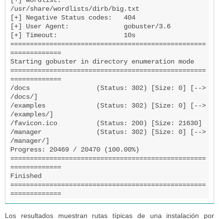
[+] Wordlist:                
/usr/share/wordlists/dirb/big.txt

[+] Negative Status codes:   404

[+] User Agent:              gobuster/3.6

[+] Timeout:                 10s

==================================================
=============

Starting gobuster in directory enumeration mode

==================================================
=============

/docs                 (Status: 302) [Size: 0] [--> 
/docs/]

/examples             (Status: 302) [Size: 0] [--> 
/examples/]

/favicon.ico          (Status: 200) [Size: 21630]

/manager              (Status: 302) [Size: 0] [--> 
/manager/]

Progress: 20469 / 20470 (100.00%)

==================================================
=============

Finished

==================================================
=============
Los resultados muestran rutas típicas de una instalación por