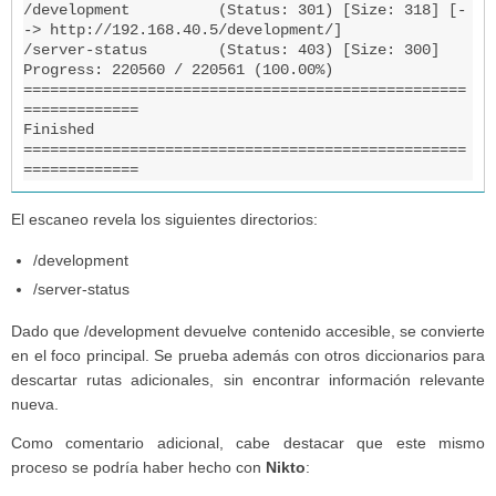
/development          (Status: 301) [Size: 318] [-
-> http://192.168.40.5/development/]

/server-status        (Status: 403) [Size: 300]

Progress: 220560 / 220561 (100.00%)

==================================================
=============

Finished

==================================================
=============
El escaneo revela los siguientes directorios:
/development
/server-status
Dado que /development devuelve contenido accesible, se convierte
en el foco principal. Se prueba además con otros diccionarios para
descartar rutas adicionales, sin encontrar información relevante
nueva.
Como comentario adicional, cabe destacar que este mismo
proceso se podría haber hecho con
Nikto
: