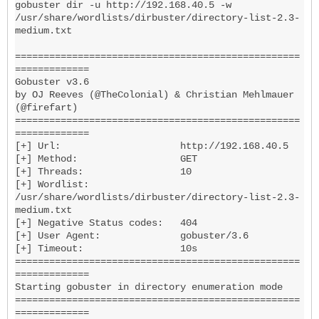
gobuster dir -u http://192.168.40.5 -w 
/usr/share/wordlists/dirbuster/directory-list-2.3-
medium.txt

==================================================
=============

Gobuster v3.6

by OJ Reeves (@TheColonial) & Christian Mehlmauer 
(@firefart)

==================================================
=============

[+] Url:                     http://192.168.40.5

[+] Method:                  GET

[+] Threads:                 10

[+] Wordlist:                
/usr/share/wordlists/dirbuster/directory-list-2.3-
medium.txt

[+] Negative Status codes:   404

[+] User Agent:              gobuster/3.6

[+] Timeout:                 10s

==================================================
=============

Starting gobuster in directory enumeration mode

==================================================
=============
