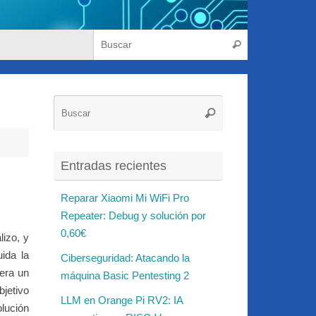
Búsqueda para
Buscar
Búsqueda
Buscar
para:
Entradas recientes
Reparar Xiaomi Mi WiFi Pro
Repeater: Debug y solución por
0,60€
lizo, y
ida la
Ciberseguridad: Atacando la
era un
máquina Basic Pentesting 2
bjetivo
LLM en Orange Pi RV2: IA
olución