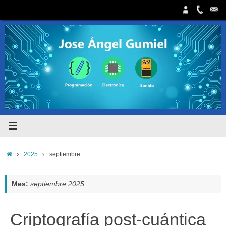
Saltar
al
contenido
Inicio
2025
septiembre
Mes:
septiembre 2025
Criptografía post-cuántica