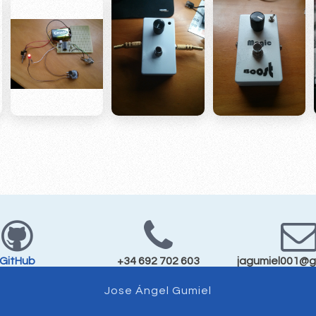
GitHub
+34 692 702 603
jagumiel001@g
Jose Ángel Gumiel