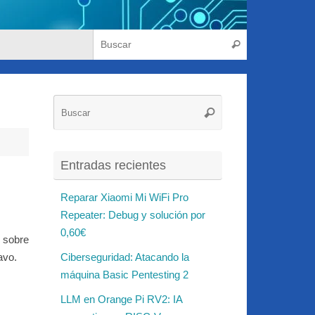
Búsqueda para
Buscar
Búsqueda
Buscar
para:
Entradas recientes
Reparar Xiaomi Mi WiFi Pro
Repeater: Debug y solución por
0,60€
 sobre
avo.
Ciberseguridad: Atacando la
máquina Basic Pentesting 2
LLM en Orange Pi RV2: IA