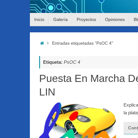
Saltar
Inicio
Galería
Proyectos
Opiniones
Bl
al
contenido
Inicio
Entradas etiquetadas "PsOC 4"
Etiqueta:
PsOC 4
Puesta En Marcha De
LIN
Explic
la pla
Cont