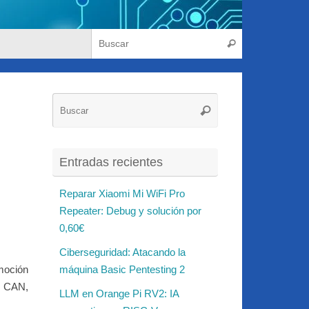
Búsqueda para
Buscar
Búsqueda
Buscar
para:
Entradas recientes
Reparar Xiaomi Mi WiFi Pro
Repeater: Debug y solución por
0,60€
Ciberseguridad: Atacando la
omoción
máquina Basic Pentesting 2
, CAN,
LLM en Orange Pi RV2: IA