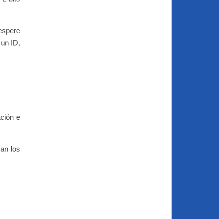
espere
 un ID,
ción e
man los