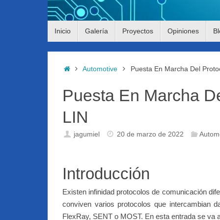
Saltar
Inicio
Galería
Proyectos
Opiniones
Bl
al
contenido
Inicio
Automotive
Puesta En Marcha Del Proto
Puesta En Marcha De
LIN
jagumiel
20 de marzo de 2022
Autom
Introducción
Existen infinidad protocolos de comunicación di
conviven varios protocolos que intercambian 
FlexRay, SENT o MOST. En esta entrada se va a 