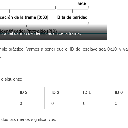
ura del campo de identificación de la trama.
plo práctico. Vamos a poner que el ID del esclavo sea 0x10, y v
.
lo siguiente:
ID 3
ID 2
ID 1
ID 0
0
0
0
0
 dos bits menos significativos.