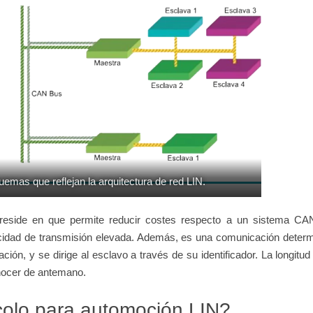
emas que reflejan la arquitectura de red LIN.
 reside en que permite reducir costes respecto a un sistema CA
ocidad de transmisión elevada. Además, es una comunicación determi
ción, y se dirige al esclavo a través de su identificador. La longitud
onocer de antemano.
colo para automoción LIN?