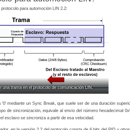
 protocolo para automoción LIN 2.2:
e una trama en el protocolo de comunicación LIN.
e a ‘0’ mediante un Sync Break, que suele ser de una duración superi
o de sincronización, equivale al envío del número hexadecimal 0x
el esclavo se sincroniza a partir de esa velocidad.
ador, en la versión 2.2 del protocolo consta de 6 bits del PID y otros