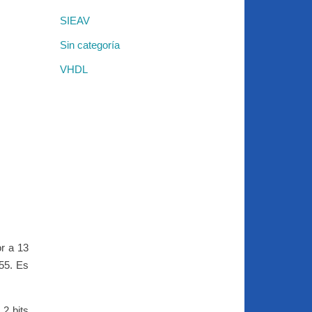
SIEAV
Sin categoría
VHDL
or a 13
55. Es
 2 bits