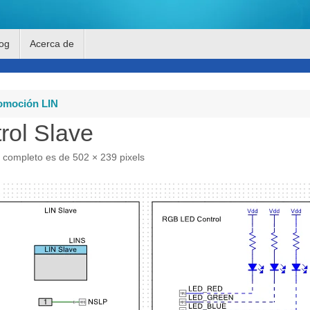
og
Acerca de
omoción LIN
rol Slave
 completo es de
502 × 239
pixels