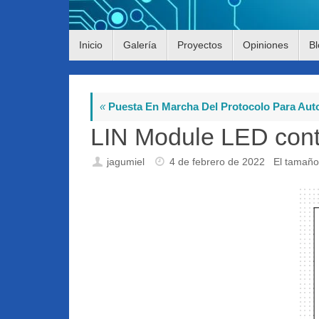
Saltar
Inicio
Galería
Proyectos
Opiniones
Bl
al
contenido
«
Puesta En Marcha Del Protocolo Para Aut
LIN Module LED cont
jagumiel
4 de febrero de 2022
El tamaño