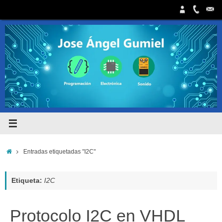
Saltar
al
contenido
Inicio
Entradas etiquetadas "I2C"
Etiqueta:
I2C
Protocolo I2C en VHDL