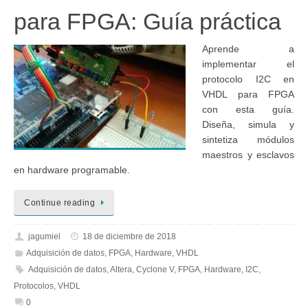
para FPGA: Guía práctica
Aprende a
implementar el
protocolo I2C en
VHDL para FPGA
con esta guía.
Diseña, simula y
sintetiza módulos
maestros y esclavos
en hardware programable.
Continue reading
jagumiel
18 de diciembre de 2018
Adquisición de datos
,
FPGA
,
Hardware
,
VHDL
Adquisición de datos
,
Altera
,
Cyclone V
,
FPGA
,
Hardware
,
I2C
,
Protocolos
,
VHDL
0