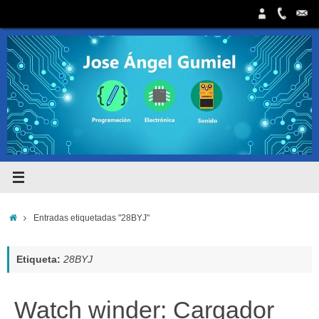
Saltar
al
contenido
Inicio
Entradas etiquetadas "28BYJ"
Etiqueta:
28BYJ
Watch winder: Cargador