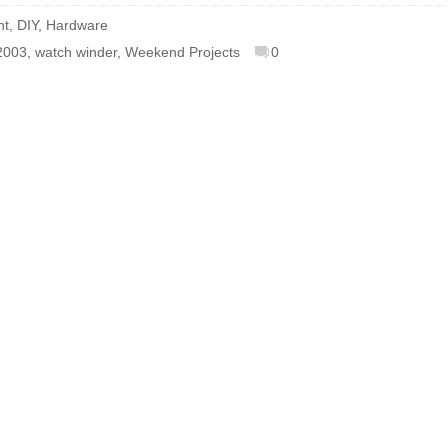
nt
,
DIY
,
Hardware
2003
,
watch winder
,
Weekend Projects
0