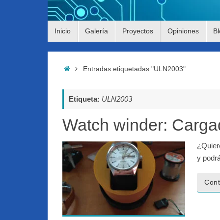
Saltar
Inicio
Galería
Proyectos
Opiniones
Bl
al
contenido
Inicio
Entradas etiquetadas "ULN2003"
Etiqueta:
ULN2003
Watch winder: Cargad
¿Quier
y podrá
Cont