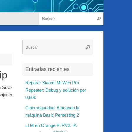
Búsqueda para
Buscar
Búsqueda
Buscar
para:
Entradas recientes
ip
Reparar Xiaomi Mi WiFi Pro
n SoC-
Repeater: Debug y solución por
njunto
0,60€
Ciberseguridad: Atacando la
máquina Basic Pentesting 2
LLM en Orange Pi RV2: IA