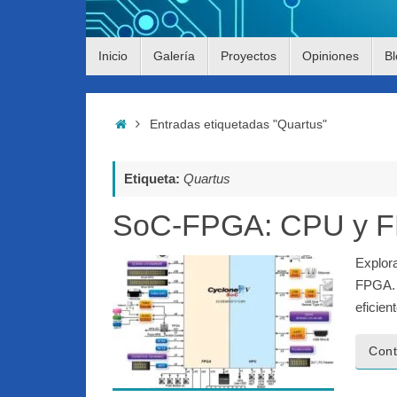
Saltar
Inicio
Galería
Proyectos
Opiniones
Bl
al
contenido
Inicio
Entradas etiquetadas "Quartus"
Etiqueta:
Quartus
SoC-FPGA: CPU y FPG
Explor
FPGA.
eficient
Cont