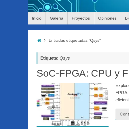
Saltar
Inicio
Galería
Proyectos
Opiniones
Bl
al
contenido
Inicio
Entradas etiquetadas "Qsys"
Etiqueta:
Qsys
SoC-FPGA: CPU y FPG
Explor
FPGA.
eficient
Cont