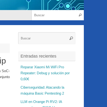
Búsqueda para
Buscar
Búsqueda
Buscar
para:
Entradas recientes
ip
Reparar Xiaomi Mi WiFi Pro
n SoC-
Repeater: Debug y solución por
njunto
0,60€
Ciberseguridad: Atacando la
máquina Basic Pentesting 2
LLM en Orange Pi RV2: IA