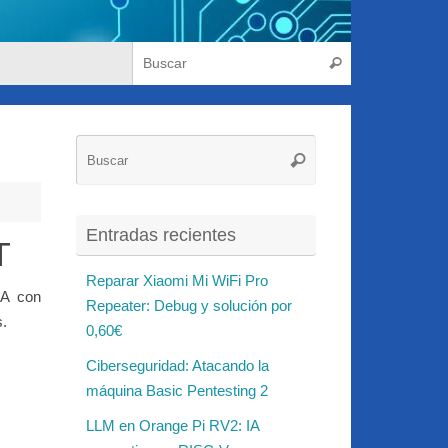
Búsqueda para
Buscar
Búsqueda
Buscar
para:
Entradas recientes
T
Reparar Xiaomi Mi WiFi Pro
GA con
Repeater: Debug y solución por
s.
0,60€
Ciberseguridad: Atacando la
máquina Basic Pentesting 2
LLM en Orange Pi RV2: IA