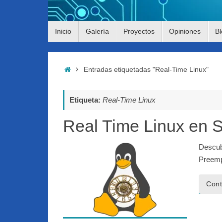
Saltar
Inicio
Galería
Proyectos
Opiniones
Bl
al
contenido
Inicio
Entradas etiquetadas "Real-Time Linux"
Etiqueta:
Real-Time Linux
Real Time Linux en
Descub
Preemp
Cont