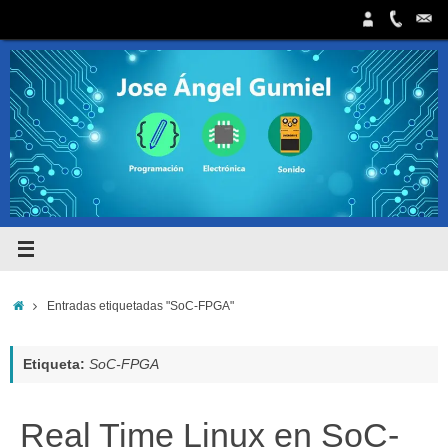
Saltar
al
contenido
Inicio
Entradas etiquetadas "SoC-FPGA"
Etiqueta:
SoC-FPGA
Real Time Linux en SoC-