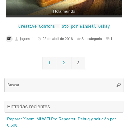
Hola mundo
Creative Commons: Foto por
Windell Oskay
jagumiel
28 de abril de 2016
Sin categoría
1
1
2
3
Bú
Busca
pa
Entradas recientes
Reparar Xiaomi Mi WiFi Pro Repeater: Debug y solución por
0,60€