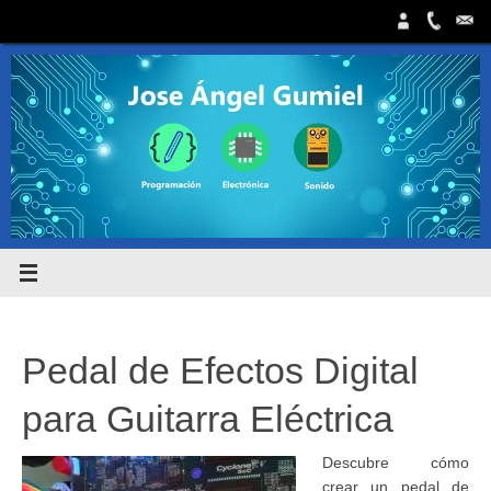
Saltar
al
contenido
Pedal de Efectos Digital
para Guitarra Eléctrica
Descubre cómo
crear un pedal de