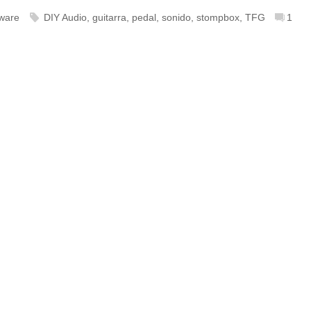
ware
DIY Audio
,
guitarra
,
pedal
,
sonido
,
stompbox
,
TFG
1