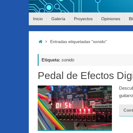
Saltar
Inicio
Galería
Proyectos
Opiniones
Bl
al
contenido
Inicio
Entradas etiquetadas "sonido"
Etiqueta:
sonido
Pedal de Efectos Digi
Descub
guitarr
Cont