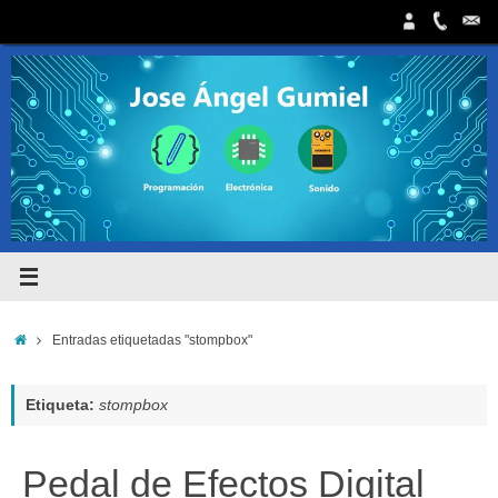
Saltar
al
contenido
Inicio
Entradas etiquetadas "stompbox"
Etiqueta:
stompbox
Pedal de Efectos Digital