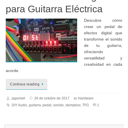
para Guitarra Eléctrica
Descubre cómo
crear un pedal de
efectos digital que
transforme el sonido
de tu guitarra,
ofreciendo
versatilidad y
creatividad en cada
acorde.
Continue reading
jagumiel
26 de octubre de 2017
Hardware
DIY Audio
,
guitarra
,
pedal
,
sonido
,
stompbox
,
TFG
1
Bú