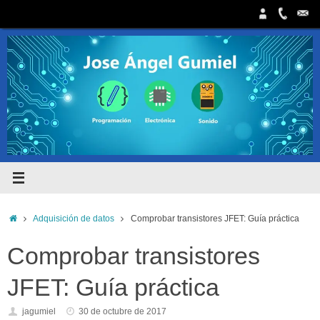
Saltar
al
contenido
Inicio
Adquisición de datos
Comprobar transistores JFET: Guía práctica
Comprobar transistores
JFET: Guía práctica
jagumiel
30 de octubre de 2017