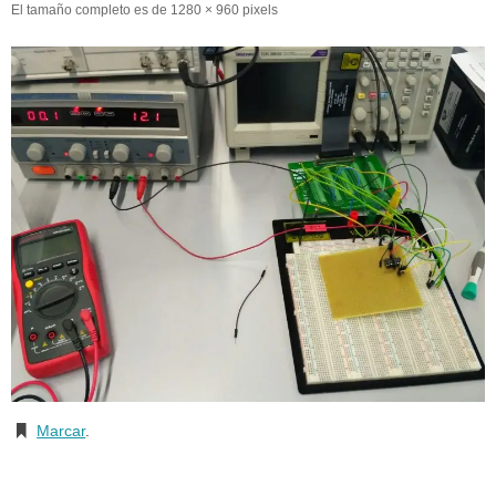
El tamaño completo es de
1280 × 960
pixels
Marcar
.