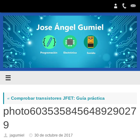
Saltar
al
contenido
«
Comprobar transistores JFET: Guía práctica
photo603535845648929027
9
jagumiel
30 de octubre de 2017