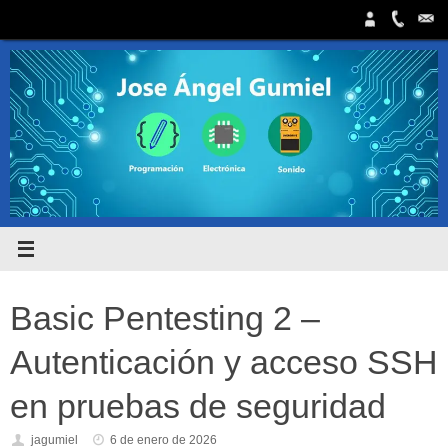
Saltar
al
contenido
Basic Pentesting 2 –
Autenticación y acceso SSH
en pruebas de seguridad
jagumiel
6 de enero de 2026