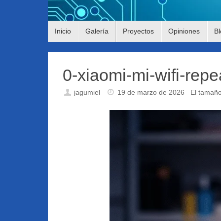
Saltar
Inicio
Galería
Proyectos
Opiniones
Bl
al
contenido
0-xiaomi-mi-wifi-repe
jagumiel
19 de marzo de 2026
El tamañ