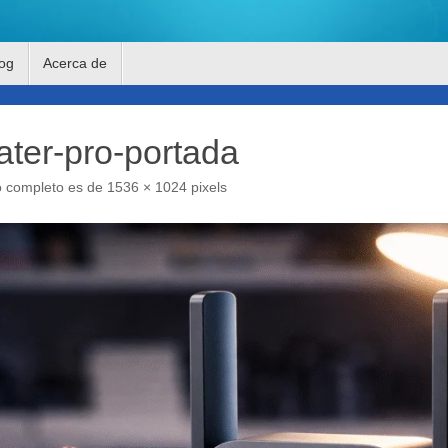
og
Acerca de
ater-pro-portada
o completo es de
1536 × 1024
pixels