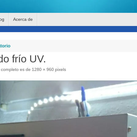
og
Acerca de
torio
do frío UV.
 completo es de
1280 × 960
pixels