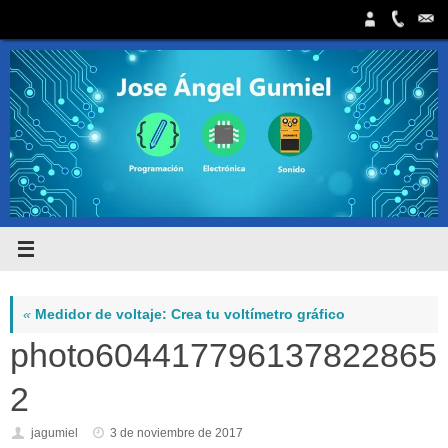
Saltar
al
contenido
«
Medidor de voltaje: Crea tu voltímetro gráfico
photo604417796137822865
2
jagumiel
3 de noviembre de 2017