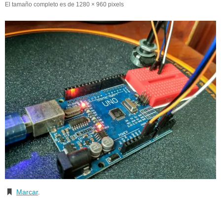
El tamaño completo es de
1280 × 960
pixels
Marcar
.