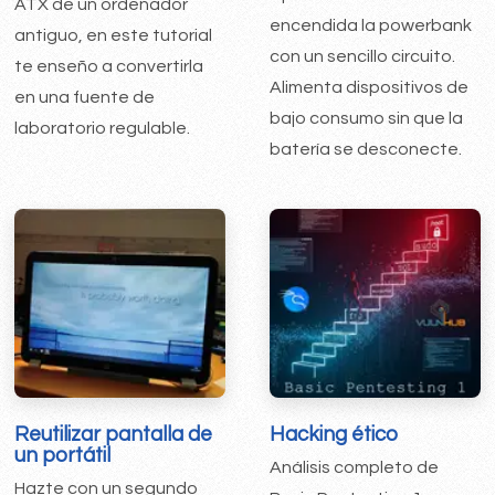
ATX de un ordenador
encendida la powerbank
antiguo, en este tutorial
con un sencillo circuito.
te enseño a convertirla
Alimenta dispositivos de
en una fuente de
bajo consumo sin que la
laboratorio regulable.
batería se desconecte.
Reutilizar pantalla de
Hacking ético
un portátil
Análisis completo de
Hazte con un segundo