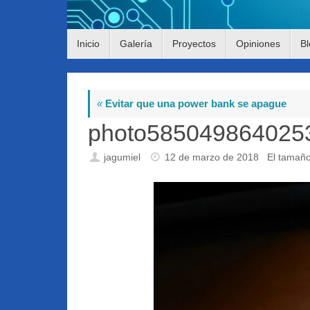
Saltar
Inicio
Galería
Proyectos
Opiniones
Bl
al
contenido
«
Evitar que una power bank se apague
photo585049864025
jagumiel
12 de marzo de 2018
El tamañ