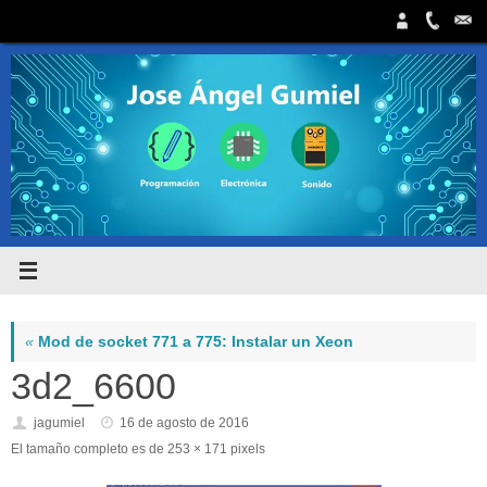
Saltar
al
contenido
«
Mod de socket 771 a 775: Instalar un Xeon
3d2_6600
jagumiel
16 de agosto de 2016
El tamaño completo es de
253 × 171
pixels