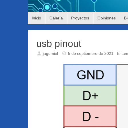
Saltar
Inicio
Galería
Proyectos
Opiniones
Bl
al
contenido
usb pinout
jagumiel
5 de septiembre de 2021
El ta