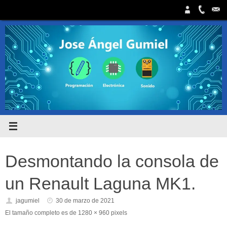
Saltar
al
contenido
Desmontando la consola de
un Renault Laguna MK1.
jagumiel
30 de marzo de 2021
El tamaño completo es de
1280 × 960
pixels