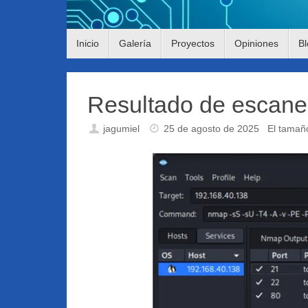
Saltar
Inicio
Galería
Proyectos
Opiniones
Bl
al
contenido
Resultado de escane
jagumiel
25 de agosto de 2025
El tamañ