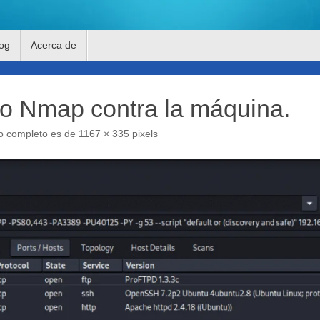
og
Acerca de
o Nmap contra la máquina.
o completo es de
1167 × 335
pixels